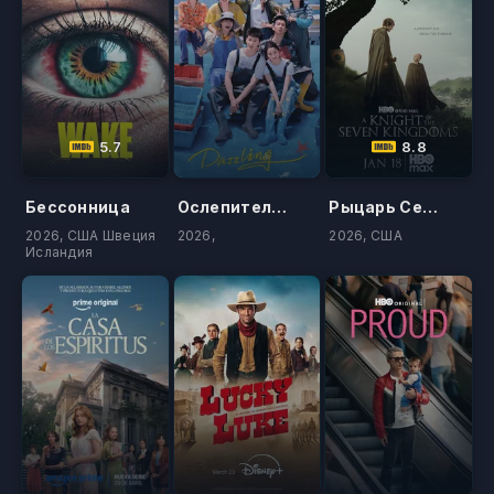
5.7
8.8
Бессонница
Ослепительно
Рыцарь Семи Королевств
2026, США Швеция
2026,
2026, США
Исландия