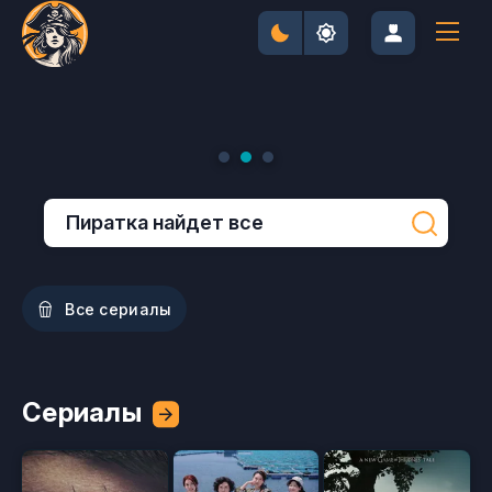
Я тебя отыщу
Звёздный
У Марго
(2026)
городок
проблемы с
(2026)
деньгами
(2026)
Все сериалы
Сериалы