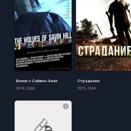
Волки с Сэйвин-Хилл
Страдание
2014, США
2012, США