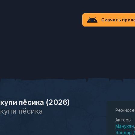
Скачать прил
 купи пёсика (2026)
 купи пёсика
Режиссе
Актеры:
Манукян
Эльдар 