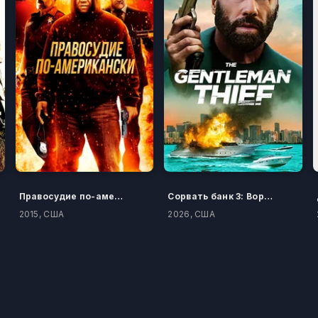
Правосудие по-американски
Сорвать банк 3: Вор-джентльмен
2015, США
2026, США