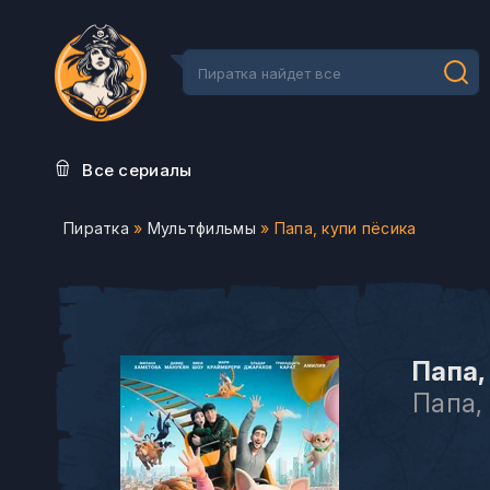
Все сериалы
Пиратка
»
Мультфильмы
» Папа, купи пёсика
Папа,
Папа,