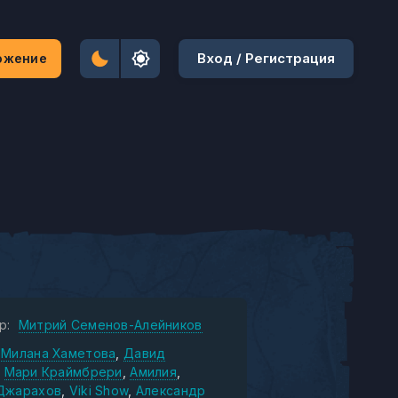
Вход / Регистрация
ожение
р:
Митрий Семенов-Алейников
Милана Хаметова
Давид
Мари Краймбрери
Амилия
Джарахов
Viki Show
Александр