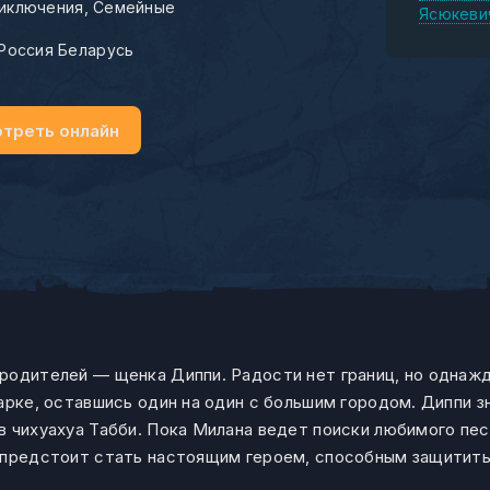
иключения
Семейные
Ясюкеви
Россия Беларусь
треть онлайн
родителей — щенка Диппи. Радости нет границ, но однажд
арке, оставшись один на один с большим городом. Диппи з
в чихуахуа Табби. Пока Милана ведет поиски любимого пес
 предстоит стать настоящим героем, способным защитить 