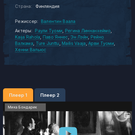
Страна:
Финляндия
Режиссер:
Валентин Ваала
Актеры:
Раули Туоми
Регина Линнанхеймо
Kaija Rahola
Паво Яннес
Эн Лэйн
Рейно
Валкама
Ture Junttu
Mailis Vaaja
Арви Туоми
Хенни Вальюс
Плеер 1
Плеер 2
Мика Бондарик