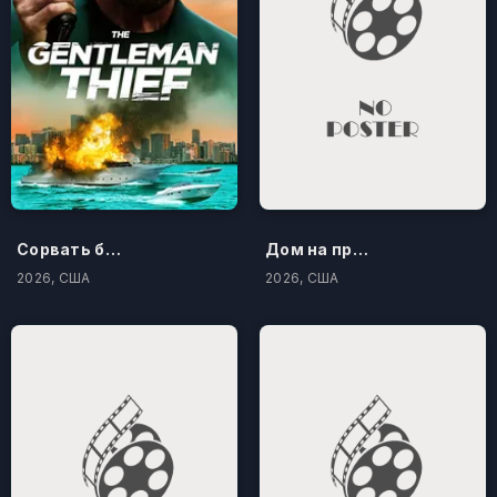
Сорвать банк 3: Вор-джентльмен
Дом на проклятом холме
2026, США
2026, США