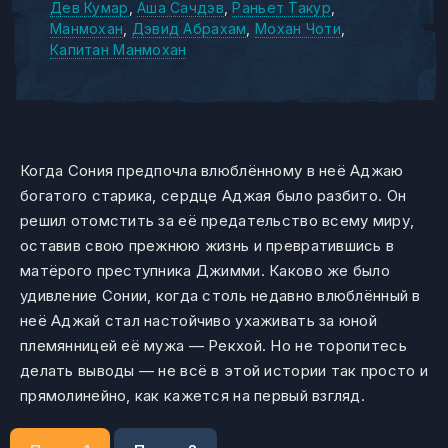
Дев Кумар
Аша Сачдэв
Раньет Такур
Манмохан
Дэвид Абрахам
Мохан Чоти
Капитан Манмохан
Когда Сония предпочла влюблённому в неё Аджаю
богатого старика, сердце Аджая было разбито. Он
решил отомстить за её предательство всему миру,
оставив свою прежнюю жизнь и превратившись в
матёрого преступника Джимми. Каково же было
удивление Сонии, когда столь недавно влюблённый в
неё Аджай стал настойчиво ухаживать за юной
племянницей её мужа — Рекхой. Но не торопитесь
делать выводы — не всё в этой истории так просто и
прямолинейно, как кажется на первый взгляд.