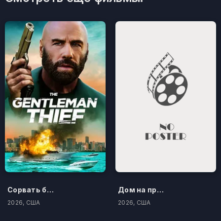
Сорвать банк 3: Вор-джентльмен
Дом на проклятом холме
2026, США
2026, США