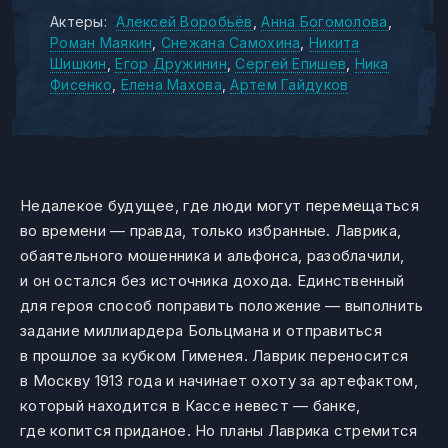
Актеры:
Алексей Воробьёв
Анна Богомолова
Роман Маякин
Снежана Самохина
Никита
Шишкин
Егор Дружинин
Сергей Епишев
Ника
Фисенко
Елена Махова
Артем Гайдуков
Недалекое будущее, где люди могут перемещаться
во времени — правда, только избранные. Лаврика,
обаятельного мошенника и альфонса, разоблачили,
и он остался без источника дохода. Единственный
для героя способ поправить положение — выполнить
задание миллиардера Больцмана и отправиться
в прошлое за кубком Гименея. Лаврик переносится
в Москву 1913 года и начинает охоту за артефактом,
который находится в Кассе невест — банке,
где копится приданое. Но планы Лаврика стремится