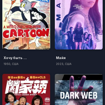
Хочу быть дирижером
Майя
1950, США
2023, США