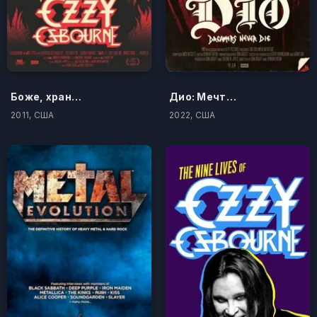
Боже, храни Оззи Осборна
Дио: Мечтатели никогда не умирают
2011, США
2022, США