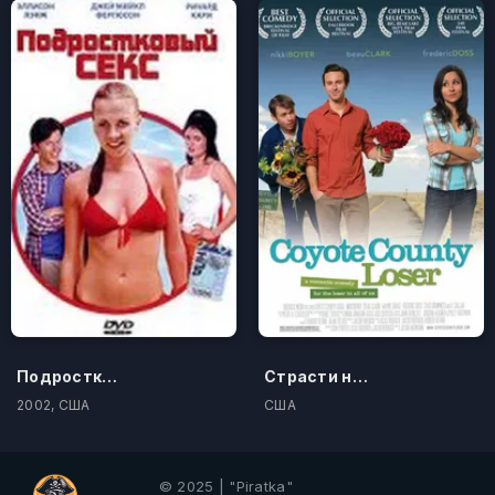
Подростковый секс
Страсти на радиоволне
2002, США
США
© 2025 | "Piratka"