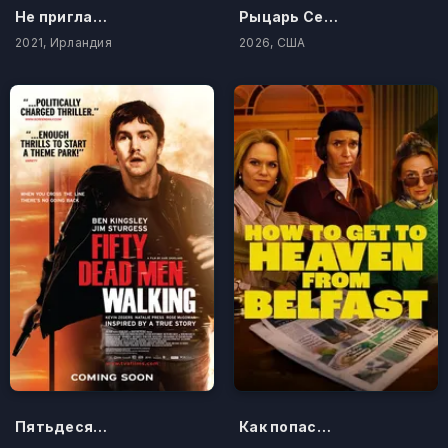
Не приглашай его в свой дом
Рыцарь Семи Королевств
2021, Ирландия
2026, США
Пятьдесят ходячих трупов
Как попасть на небеса из Белфаста