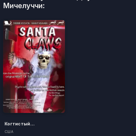
Мичелуччи:
Когтистый Санта
США