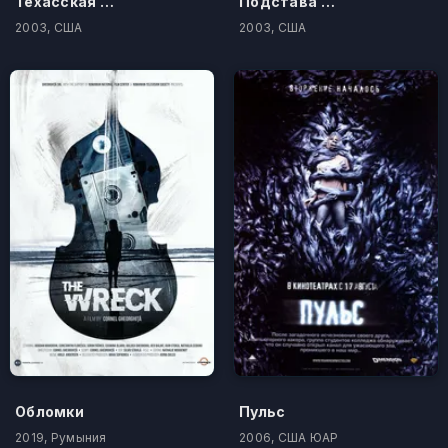
Техасская резня бензопилой
Подстава MTV
2003, США
2003, США
Обломки
Пульс
2019, Румыния
2006, США ЮАР