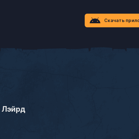
Скачать прил
 Лэйрд