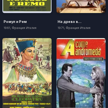
Ромул и Рем
На древо взгромоздясь
1961, Франция Италия
1971, Франция Италия