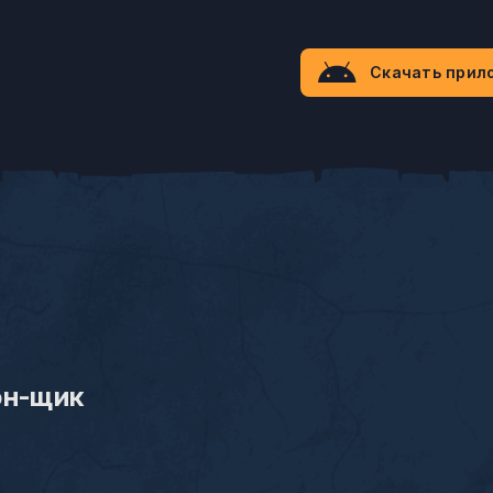
Скачать прил
он-щик