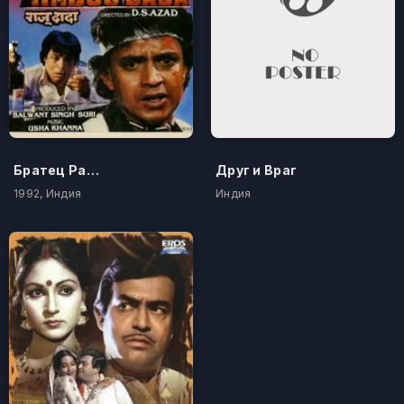
Братец Раджу
Друг и Враг
1992, Индия
Индия