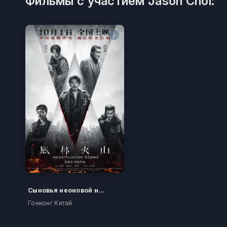
Фильмы с участием Jason Choi:
Сыновья неоновой ночи
Гонконг Китай