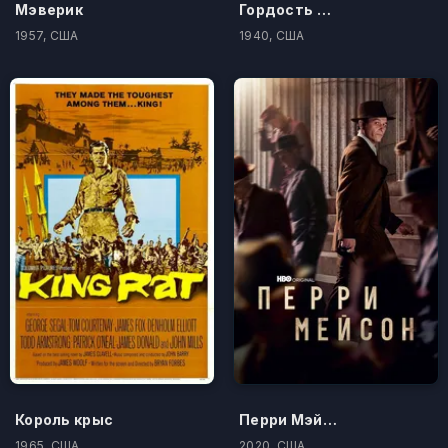
Мэверик
Гордость и предубеждение
1957, США
1940, США
Король крыс
Перри Мэйсон
1965, США
2020, США