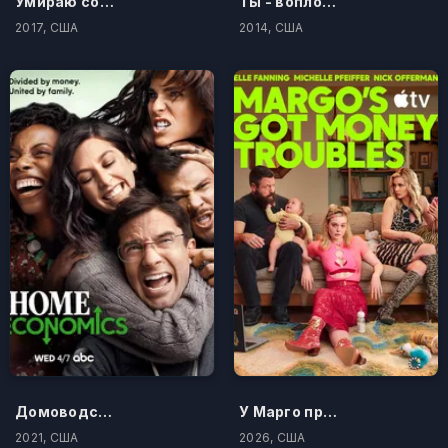
Умираю со смеху
Ты - воплощение порока
2017, США
2014, США
Домоводство
У Марго проблемы с деньгами
2021, США
2026, США