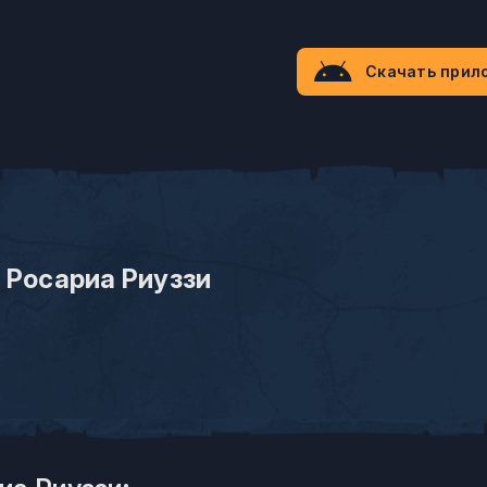
Скачать прил
 Росариа Риуззи