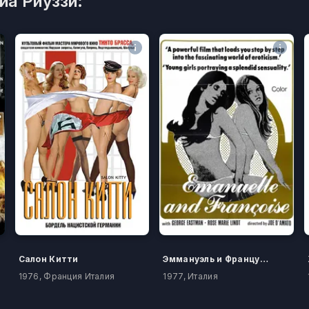
а Риуззи:
Салон Китти
Эммануэль и Француаза, сестрички
1976, Франция Италия
1977, Италия