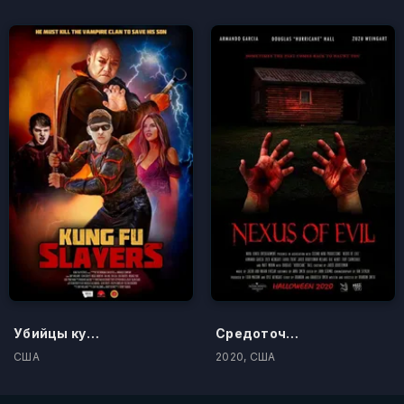
Убийцы кунг-фу
Средоточие зла
США
2020, США