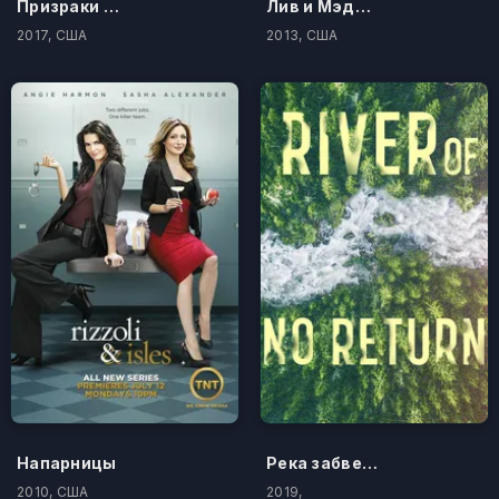
Призраки школы
Лив и Мэдди
2017, США
2013, США
Напарницы
Река забвения
2010, США
2019,