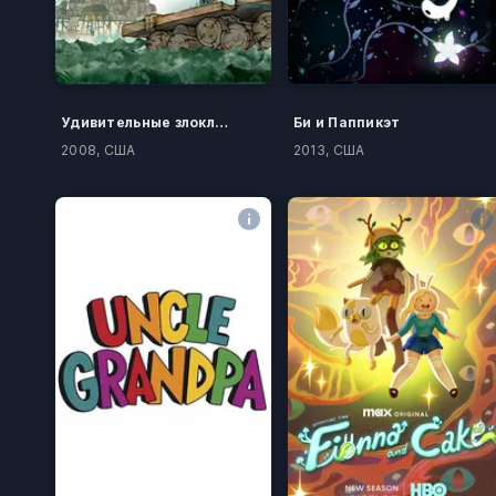
Удивительные злоключения Флэпджека
Би и Паппикэт
2008, США
2013, США