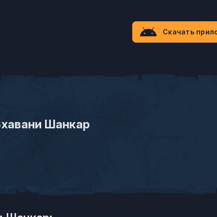
Скачать прил
Бхавани Шанкар