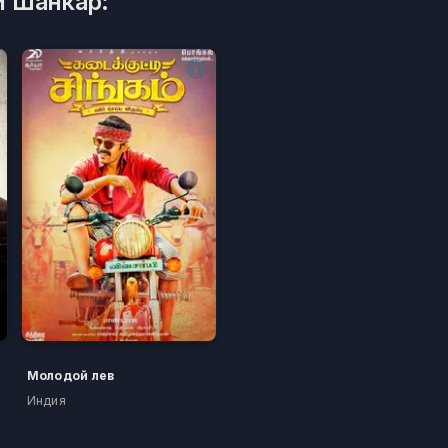
и Шанкар:
Молодой лев
Индия