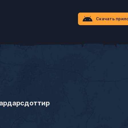
Скачать прил
Гардарсдоттир