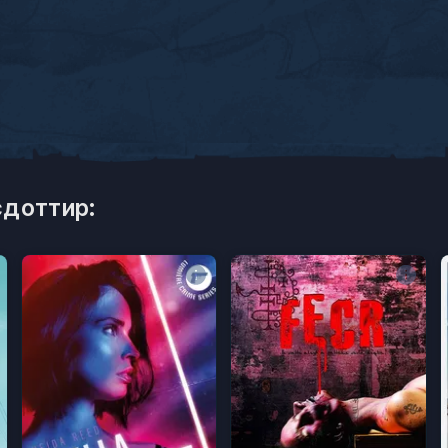
сдоттир: