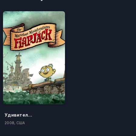
Удивительные злоключения Флэпджека
2008, США