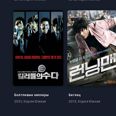
Болтливые киллеры
Беглец
2001, Корея Южная
2013, Корея Южная