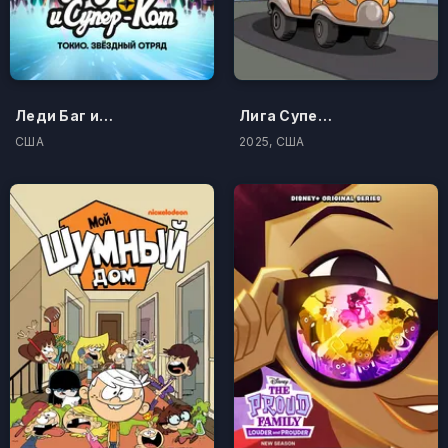
Леди Баг и Супер-Кот: Токио. Звёздный отряд
Лига Супер-пупер кроликов
США
2025, США