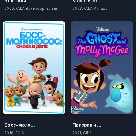
Это Пони
Кэрол и конец света
2020, США Великобритания
2023, США Канада
Босс-молокосос: Снова в деле
Призрак и Молли Макги
2018, США
2021, США