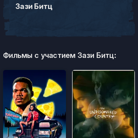
Зази Битц
Фильмы с участием Зази Битц: