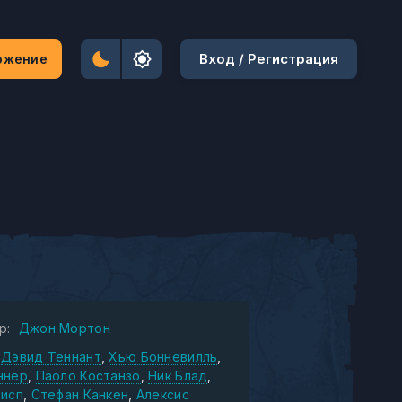
Вход / Регистрация
ожение
р:
Джон Мортон
Дэвид Теннант
Хью Бонневилль
ннер
Паоло Костанзо
Ник Блад
рисп
Стефан Канкен
Алексис