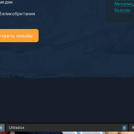
медии
Михалик
Кьюсик
Великобритания
треть онлайн
Ultradox
6
6