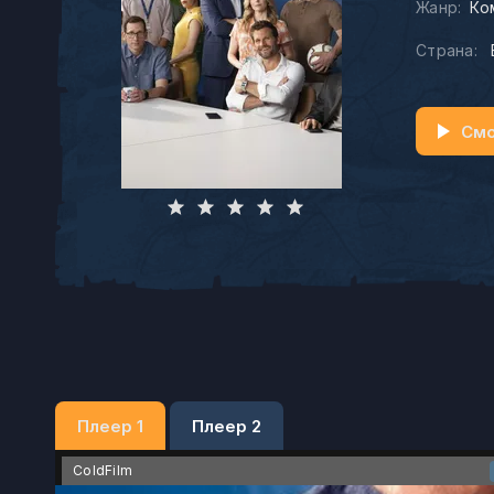
Жанр:
Ко
Страна:
Смо
Плеер 1
Плеер 2
ColdFilm