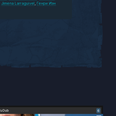
Jimena Larraguivel
Генри Иэн
RuDub
6