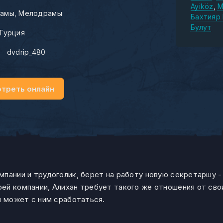
Ayiköz
М
амы
Мелодрамы
Бахтияр
Булут
Турция
:
dvdrip_480
треть онлайн
пании и трудоголик, берет на работу новую секретаршу -
ей компании, Алихан требует такого же отношения от сво
й может с ним сработаться.