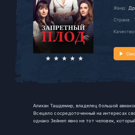
Жанр:
Др
Страна:
Качество
Смо
Алихан Ташдемир, владелец большой авиаком
Всецело сосредоточенный на интересах сво
однако Зейнеп явно не тот человек, которы