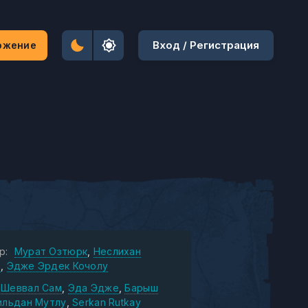
Вход / Регистрация
ожение
р:
Мурат Озтюрк
Неслихан
т
Эдже Эрдек Кочолу
Шеввал Сам
Эда Эдже
Барыш
ильдан Мутлу
Serkan Rutkay