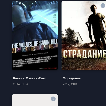
Волки с Сэйвин-Хилл
Страдание
2014, США
2012, США