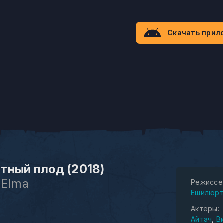
Скачать прил
тный плод (2018)
 Elma
Режиссе
Ешилюр
Актеры:
Айтач
В