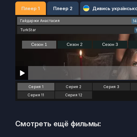
Плеер 1
Плеер 2
Дивись українськ
Гайдаржи Анастасия
1
TurkStar
Серия 1
Серия 2
Серия 3
Серия 11
Серия 12
Смотреть ещё фильмы: