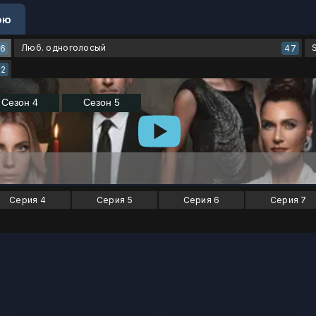
ою
Люб. одноголосый
46
47
12
Серия 4
Серия 5
Серия 6
Серия 7