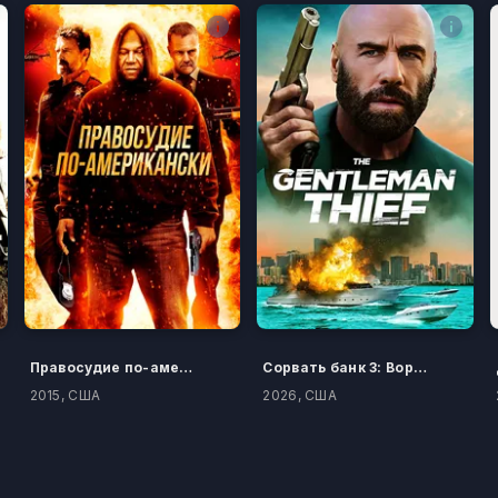
Правосудие по-американски
Сорвать банк 3: Вор-джентльмен
2015, США
2026, США